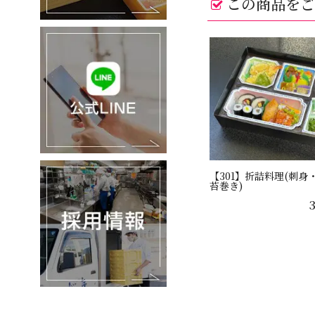
この商品をご
ム
公
式
LINE
【301】折詰料理(刺身
採
苔巻き)
用
情
報