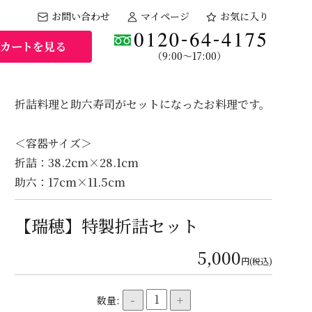
お問い合わせ
マイページ
お気に入り
ット
（9:00～17:00）
折詰料理と助六寿司がセットになったお料理です。
＜容器サイズ＞
折詰：38.2cm×28.1cm
助六：17cm×11.5cm
【瑞穂】特製折詰セット
5,000
円(税込)
-
+
数量: