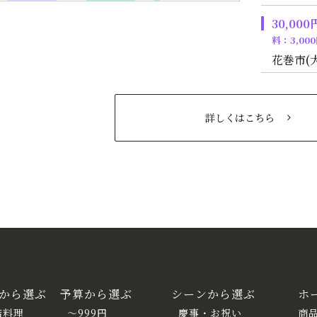
30,0
料：3,000
花巻市(
詳しくはこちら
から選ぶ
予算から選ぶ
シーンから選ぶ
ホ
詰料理
～999円
慶事・お祝い
商