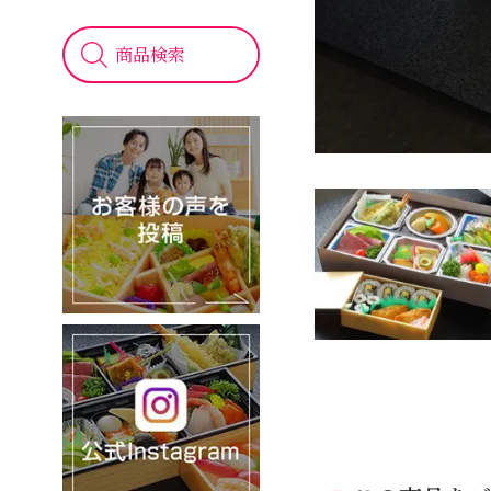
お
客
様
の
声
イ
ン
ス
タ
グ
ラ