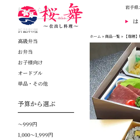
コ
岩手県
種類から選ぶ
ン
テ
ン
折詰料理
ツ
ホーム
»
商品一覧
»
【瑞穂】
高級弁当
へ
ス
お弁当
キ
お子様向け
ッ
オードブル
プ
単品・その他
予算から選ぶ
～999円
1,000～1,999円