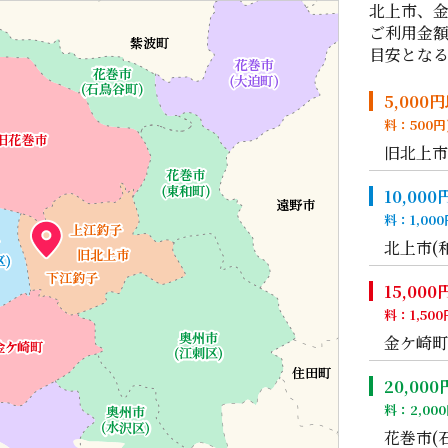
北上市、
ご利用金
目安とな
5,00
料：500円
旧北上市
10,0
料：1,000
北上市(
15,0
料：1,500
金ケ崎町
20,0
料：2,000
花巻市(