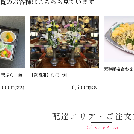
覧のお客様はこちらも見ています
天麩羅盛合わせ
・天ぷら・海
【祭壇用】お花一対
3,000
6,600
円(税込)
円(税込)
配達エリア・ご注文
Delivery Area