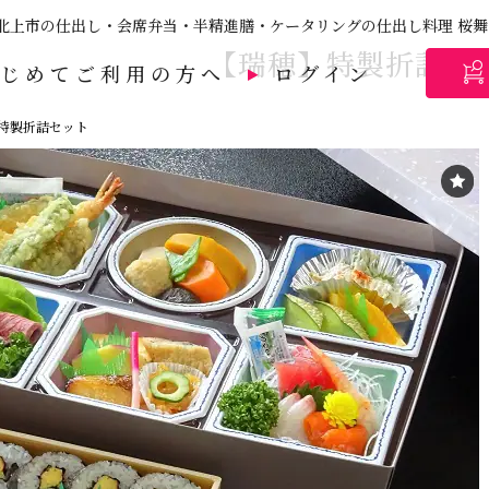
北上市の仕出し・会席弁当・半精進膳・ケータリングの仕出し料理 桜舞
【瑞穂】特製折詰セ
はじめてご利用の方へ
ログイン
特製折詰セット