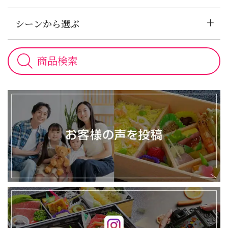
+
シーンから選ぶ
お
客
様
の
声
イ
ン
ス