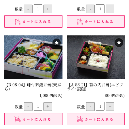
数量
-
+
数量
-
+
【B-08-04】味付御飯弁当(天ぷ
【A-88-21】幕の内弁当(エビフ
ら)
ライ･銀鮭)
1,000
800
円(税込)
円(税込)
数量
-
+
数量
-
+