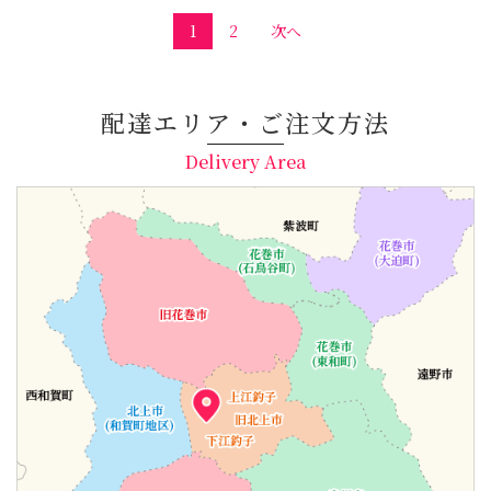
投
1
2
次へ
稿
の
ペ
配達エリア・ご注文方法
ー
Delivery Area
ジ
送
り