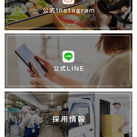
タ
グ
ラ
ム
公
式
LINE
採
用
情
報