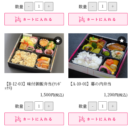
数量
-
+
数量
-
+
【B-12-03】味付御飯弁当(ﾜﾝﾎﾞ
【A-10-01】幕の内弁当
ｯｸｽ)
1,500
1,200
円(税込)
円(税込)
数量
-
+
数量
-
+