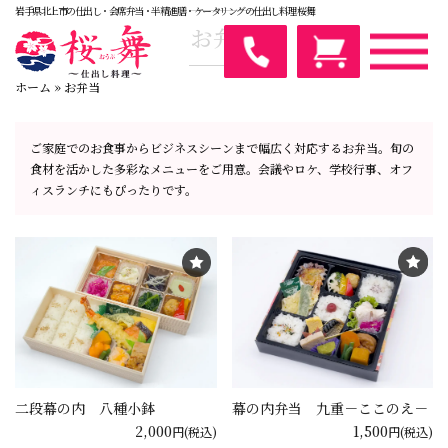
コ
岩手県北上市の仕出し・会席弁当・半精進膳・ケータリングの仕出し料理 桜舞
お弁当
ン
テ
ン
ホーム
»
お弁当
ツ
へ
ご家庭でのお食事からビジネスシーンまで幅広く対応するお弁当。旬の
ス
食材を活かした多彩なメニューをご用意。会議やロケ、学校行事、オフ
キ
ィスランチにもぴったりです。
ッ
プ
二段幕の内 八種小鉢
幕の内弁当 九重－ここのえ－
2,000
1,500
円(税込)
円(税込)