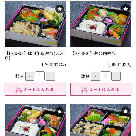
【B-10-04】味付御飯弁当(天ぷ
【A-08-01】幕の内弁当
ら)
1,200
1,000
円(税込)
円(税込)
数量
-
+
数量
-
+