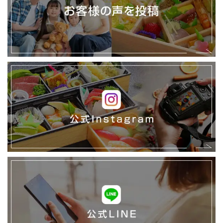
様
の
声
イ
ン
ス
タ
グ
ラ
ム
公
式
LINE