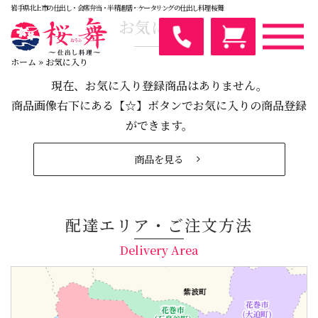
コ
岩手県北上市の仕出し・会席弁当・半精進膳・ケータリングの仕出し料理 桜舞
お気に入り
ン
テ
ン
ホーム
»
お気に入り
ツ
現在、お気に入り登録商品はありません。
へ
商品画像右下にある【☆】ボタンでお気に入りの商品登録
ス
ができます。
キ
ッ
商品を見る
プ
配達エリア・ご注文方法
Delivery Area